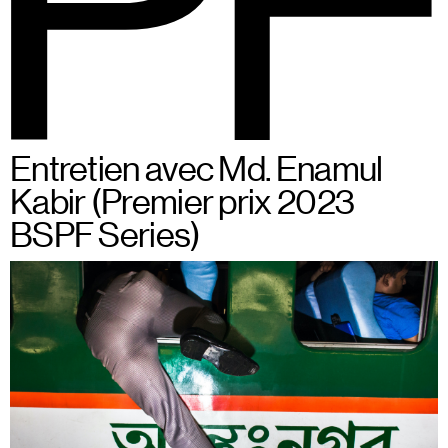
BSPF
Menu
Du 28 au 31 mai 2026 à
FR
Entretien avec Md. Enamul
Bruxelles
Kabir (Premier prix 2023
BSPF Series)