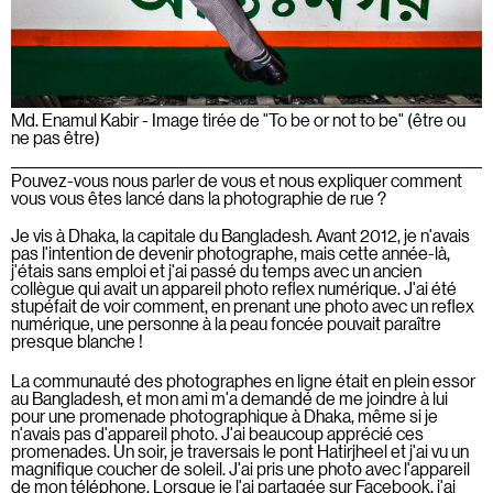
Md. Enamul Kabir - Image tirée de "To be or not to be" (être ou
ne pas être)
Pouvez-vous nous parler de vous et nous expliquer comment
vous vous êtes lancé dans la photographie de rue ?
Je vis à Dhaka, la capitale du Bangladesh. Avant 2012, je n'avais
pas l'intention de devenir photographe, mais cette année-là,
j'étais sans emploi et j'ai passé du temps avec un ancien
collègue qui avait un appareil photo reflex numérique. J'ai été
stupéfait de voir comment, en prenant une photo avec un reflex
numérique, une personne à la peau foncée pouvait paraître
presque blanche !
La communauté des photographes en ligne était en plein essor
au Bangladesh, et mon ami m'a demandé de me joindre à lui
pour une promenade photographique à Dhaka, même si je
n'avais pas d'appareil photo. J'ai beaucoup apprécié ces
promenades. Un soir, je traversais le pont Hatirjheel et j'ai vu un
magnifique coucher de soleil. J'ai pris une photo avec l'appareil
de mon téléphone. Lorsque je l'ai partagée sur Facebook, j'ai