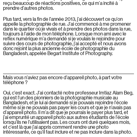
reçu beaucoup de réactions positives, ce qui m'a incité à
prendre d'autres photos.
Plus tard, vers la fin de l'année 2013, j'ai découvert ce qu'on
appelle la photographie de rue. J'ai commencé à me promener
dans le quartier où je vivais et à prendre des photos dans la rue,
toujours à l'aide de mon téléphone. Lorsque mon ami avec le
reflex numérique m'a demandé si je voulais le rejoindre pour
suivre des cours de photographie, j'ai accepté et nous avons
donc rejoint la plus ancienne école de photographie du
Bangladesh, appelée Begart Institute of Photography.
Mais vous n'aviez pas encore d'appareil photo, à part votre
téléphone ?
Oui, c'est exact. J'ai contacté notre professeur Imtiaz Alam Beg,
qui est l'un des pionniers de la photographie musicale au
Bangladesh, et je lui ai demandé si je pouvais rejoindre l'école
même si je ne pouvais pas payer les cours et que je n'avais pas
d'appareil photo. Il m'a dit que je pourrais le payer plus tard, et
j'ai emprunté un appareil photo aux autres étudiants de l'école
lorsqu'ils ne l'utilisaient pas. Les cours ont duré quelques mois,
et c'est là que j'ai appris comment rendre une photo
intéressante, ce qu'il faut inclure et ne pas inclure dans la photo.