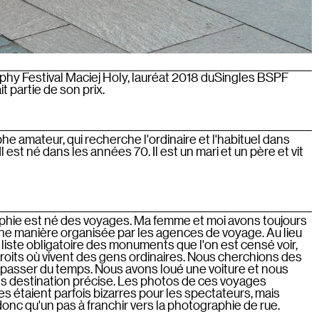
hy Festival Maciej Holy, lauréat 2018 duSingles BSPF
it partie de son prix.
e amateur, qui recherche l'ordinaire et l'habituel dans
 est né dans les années 70. Il est un mari et un père et vit
aphie est né des voyages. Ma femme et moi avons toujours
une manière organisée par les agences de voyage. Au lieu
liste obligatoire des monuments que l'on est censé voir,
oits où vivent des gens ordinaires. Nous cherchions des
 passer du temps. Nous avons loué une voiture et nous
destination précise. Les photos de ces voyages
les étaient parfois bizarres pour les spectateurs, mais
t donc qu'un pas à franchir vers la photographie de rue.