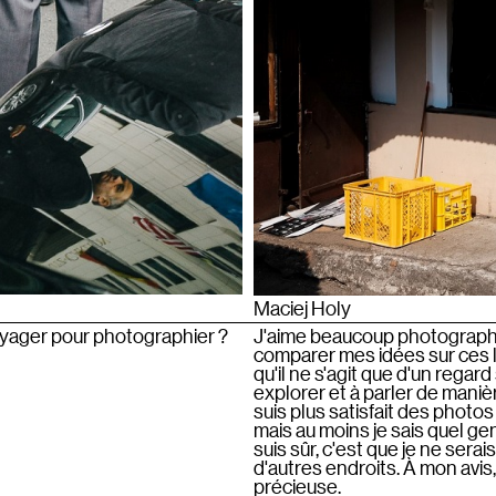
Maciej Holy
oyager pour photographier ?
J'aime beaucoup photographie
comparer mes idées sur ces li
qu'il ne s'agit que d'un rega
explorer et à parler de maniè
suis plus satisfait des photos
mais au moins je sais quel ge
suis sûr, c'est que je ne sera
d'autres endroits. À mon avi
précieuse.