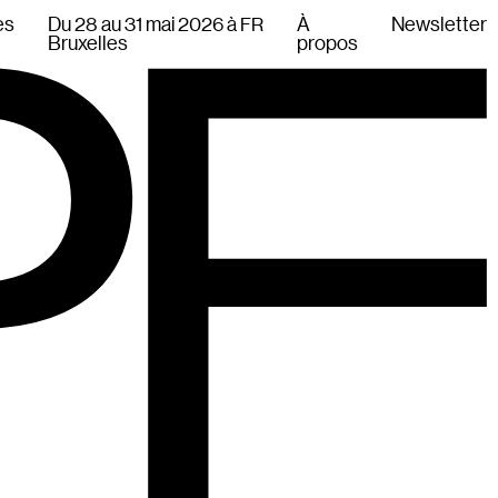
es
Du 28 au 31 mai 2026 à
À
Newsletter
FR
Bruxelles
propos