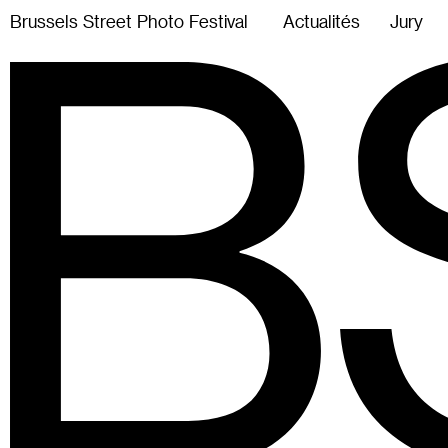
B
r
u
s
s
e
l
s
S
t
r
e
e
t
P
h
o
t
o
F
e
s
t
i
v
a
l
Actualités
Jury