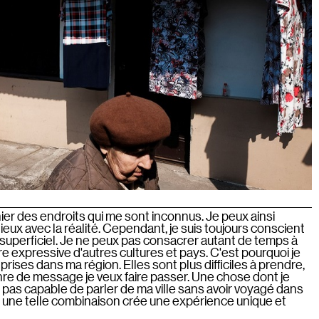
r des endroits qui me sont inconnus. Je peux ainsi
eux avec la réalité. Cependant, je suis toujours conscient
rd superficiel. Je ne peux pas consacrer autant de temps à
re expressive d'autres cultures et pays. C'est pourquoi je
 prises dans ma région. Elles sont plus difficiles à prendre,
nre de message je veux faire passer. Une chose dont je
is pas capable de parler de ma ville sans avoir voyagé dans
s, une telle combinaison crée une expérience unique et