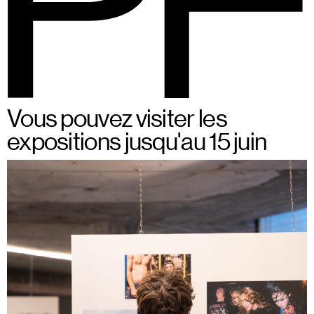
BSPF
Menu
Du 28 au 31 mai 2026 à
FR
Vous pouvez visiter les
Bruxelles
expositions jusqu'au 15 juin