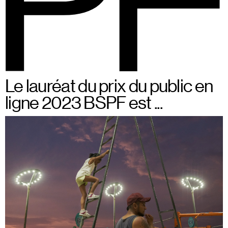
BSPF
Menu
Du 28 au 31 mai 2026 à
FR
Le lauréat du prix du public en
Bruxelles
ligne 2023 BSPF est ...