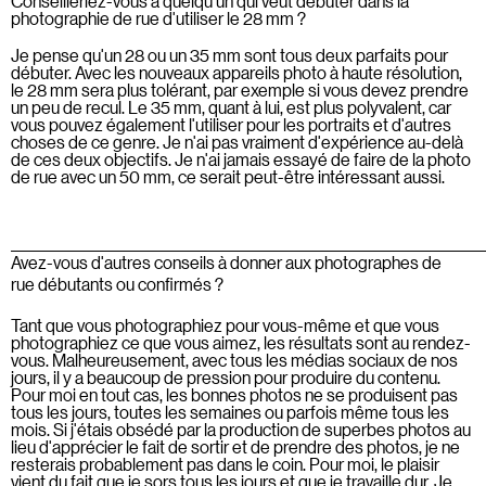
Conseilleriez-vous à quelqu'un qui veut débuter dans la
photographie de rue d'utiliser le 28 mm ?
Je pense qu'un 28 ou un 35 mm sont tous deux parfaits pour
débuter. Avec les nouveaux appareils photo à haute résolution,
le 28 mm sera plus tolérant, par exemple si vous devez prendre
un peu de recul. Le 35 mm, quant à lui, est plus polyvalent, car
vous pouvez également l'utiliser pour les portraits et d'autres
choses de ce genre. Je n'ai pas vraiment d'expérience au-delà
de ces deux objectifs. Je n'ai jamais essayé de faire de la photo
de rue avec un 50 mm, ce serait peut-être intéressant aussi.
Avez-vous d'autres conseils à donner aux photographes de
rue débutants ou confirmés ?
Tant que vous photographiez pour vous-même et que vous
photographiez ce que vous aimez, les résultats sont au rendez-
vous. Malheureusement, avec tous les médias sociaux de nos
jours, il y a beaucoup de pression pour produire du contenu.
Pour moi en tout cas, les bonnes photos ne se produisent pas
tous les jours, toutes les semaines ou parfois même tous les
mois. Si j'étais obsédé par la production de superbes photos au
lieu d'apprécier le fait de sortir et de prendre des photos, je ne
resterais probablement pas dans le coin. Pour moi, le plaisir
vient du fait que je sors tous les jours et que je travaille dur. Je