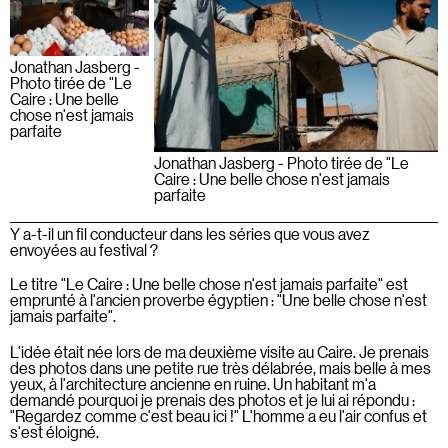
Jonathan Jasberg -
Photo tirée de "Le
Caire : Une belle
chose n'est jamais
parfaite
Jonathan Jasberg - Photo tirée de "Le
Caire : Une belle chose n'est jamais
parfaite
Y a-t-il un fil conducteur dans les séries que vous avez
envoyées au festival ?
Le titre "Le Caire : Une belle chose n'est jamais parfaite" est
emprunté à l'ancien proverbe égyptien : "Une belle chose n'est
jamais parfaite".
L'idée était née lors de ma deuxième visite au Caire. Je prenais
des photos dans une petite rue très délabrée, mais belle à mes
yeux, à l'architecture ancienne en ruine. Un habitant m'a
demandé pourquoi je prenais des photos et je lui ai répondu :
"Regardez comme c'est beau ici !" L'homme a eu l'air confus et
s'est éloigné.