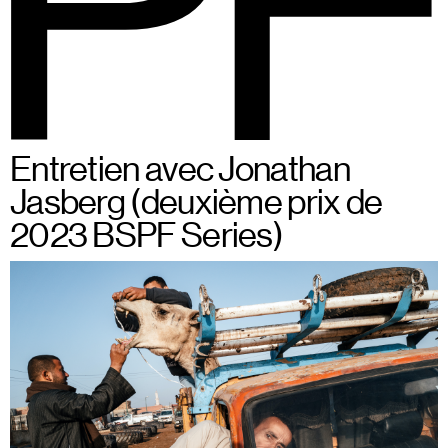
BSPF
Menu
Du 28 au 31 mai 2026 à
FR
Entretien avec Jonathan
Bruxelles
Jasberg (deuxième prix de
2023 BSPF Series)