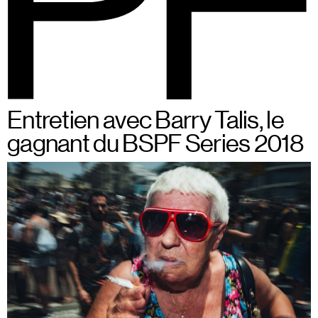
BSPF
Menu
Du 28 au 31 mai 2026 à
FR
Entretien avec Barry Talis, le
Bruxelles
gagnant du BSPF Series 2018