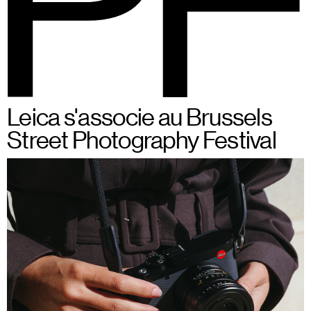
BSPF
Menu
Du 28 au 31 mai 2026 à
FR
Leica s'associe au Brussels
Bruxelles
Street Photography Festival