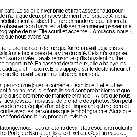
afé. Le soleil d’hiver brille et il fait assez chaud pour
Je n’ai lu que deux phrases de mon livre lorsque Ximena
médiatement à l’aise. Elle me demande ce que j’aimerais
ple : observer son travail et la laisser m’emmener passer une
tographe de rue. Elle sourit et accepte. « Amusons-nous »,
 ce que nous avons fait.
é le premier coin de rue que Ximena avait déjà pris sa
is à une table près de la vitre du café. Cela m’a surprise.
nt son arrivée. J’avais remarqué qu’ils buvaient du thé,
une opportunité. En passant devant eux, elle a balayé les
 cadrage et l’histoire. Elle a appuyé sur le déclencheur et
 si elle n’avait pas immortalisé ce moment.
n peu comme jouer la comédie », explique-t-elle. « Les
t à peine, et s’ils le font, ils se disent probablement que
arre qui se promène de manière étrange. » Alors que nous
ues, j’essaie, moi aussi, de prendre des photos. Son petit
vec le mien, équipé d’un objectif imposant qui me permet
curité avec les personnes que je photographie. Alors que
e se fond dans la rue, presque invisible.
 Matongé, nous nous arrêtons devant les escaliers roulants
ro Porte de Namur, en lisière d’Ixelles. C’est un cube de