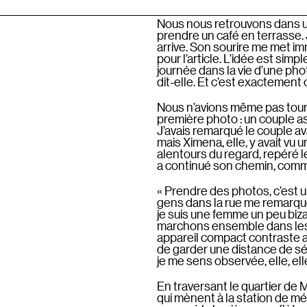
Nous nous retrouvons dans un c
prendre un café en terrasse. 
arrive. Son sourire me met im
pour l’article. L’idée est sim
journée dans la vie d’une pho
dit-elle. Et c’est exactement
Nous n’avions même pas tourn
première photo : un couple ass
J’avais remarqué le couple ava
mais Ximena, elle, y avait vu 
alentours du regard, repéré le
a continué son chemin, comme
« Prendre des photos, c’est u
gens dans la rue me remarquen
je suis une femme un peu biz
marchons ensemble dans les r
appareil compact contraste a
de garder une distance de sé
je me sens observée, elle, ell
En traversant le quartier de
qui mènent à la station de mét