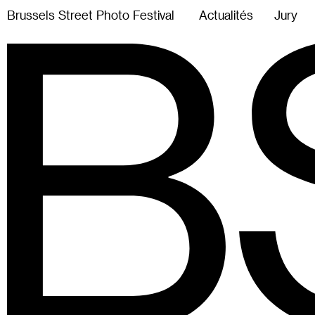
B
r
u
s
s
e
l
s
S
t
r
e
e
t
P
h
o
t
o
F
e
s
t
i
v
a
l
Actualités
Jury