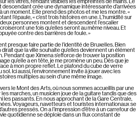
 sur les vitres, rendant visibles les empreintes de mains. Le
t descendant crée une dynamique intéressante d’arrivées
là un moment. Elle prend des photos et me les montre. «
ant l’épaule, « c’est trois histoires en une. L’humidité sur
Les deux personnes montent et descendent l’escalier
croiseront une fois qu’elles seront au même niveau. Et
puyée contre des barrières de foule. »
nt presque faire partie de l’identité de Bruxelles. Bien
 dirait que la ville souhaite qu’elles deviennent un élément
 Pendant que Ximena s’efforce de trouver la position
image qu’elle a en tête, je me promène un peu. Dès que je
 face à mon propre reflet. Le plafond du cube de verre
 sol. Ici aussi, l’environnement invite à jouer avec les
histoires multiples au sein d’une même image.
rs le Mont des Arts, où nous sommes accueillis par une
ur les marches, un musicien joue de la guitare tandis que des
mi les passants. En nous approchant de la Gare Centrale,
mées. Voyageurs, navetteurs et touristes internationaux se
d’autres pressés. On a l’impression d’être à un carrefour de
a vie quotidienne se déploie dans un flux constant de