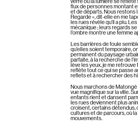
verre où la lumière se reflète
flux de personnes montant e
et de départs. Nous restons 
Regarde », dit-elle en me tapot
les rues révèle qu’il a plu. 
mécanique ; leurs regards se 
l’ombre montre une femme ap
Les barrières de foule semble
qu’elles soient temporaire, on
permanent du paysage urbain.
parfaite, à la recherche de l’
lève les yeux, je me retrouve
reflète tout ce qui se passe au
reflets et à rechercher des 
Nous marchons de Matongé ve
vue magnifique sur la ville. S
enfants rient et dansent par
les rues deviennent plus ani
croisent, certains détendus, 
cultures et de parcours, où l
mouvements.