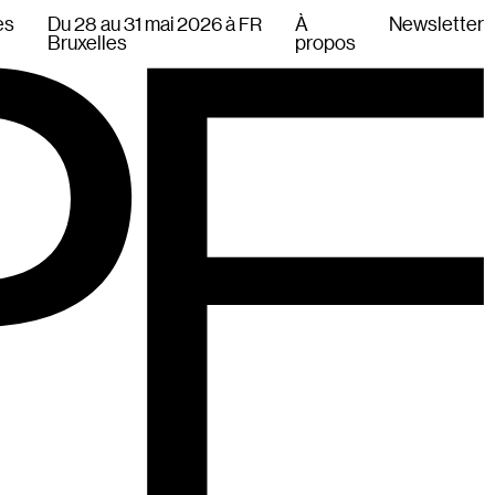
es
Du 28 au 31 mai 2026 à
À
Newsletter
FR
Bruxelles
propos