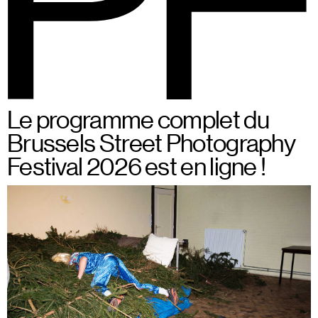
BSPF
Menu
Du 28 au 31 mai 2026 à
FR
Le programme complet du
Bruxelles
Brussels Street Photography
Festival 2026 est en ligne !